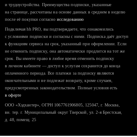
тратите много времени на поиск и вручную поднимаете
и трудоустройства. Преимущества подписки, указанные
резюме
на странице, рассчитаны на основе данных в среднем в неделю
после её покупки согласно
хотите сравнить себя с конкурентами и оценить шансы
исследованию
Подключая hh PRO, вы подтверждаете, что ознакомились
с условиями подписки и согласны с ними. Подписка даёт доступ
к функциям сервиса на срок, указанный при оформлении. Если
не отменить подписку, она автоматически продлится на тот же
срок. Вы имеете право в любое время отменить подписку
в личном кабинете — доступ к услугам сохранится до конца
оплаченного периода. Все платежи за подписку являются
окончательными и не подлежат возврату, кроме случаев,
предусмотренных законодательством. Полные условия есть
в оферте
ООО «Хэдхантер», ОГРН 1067761906805, 125047, г. Москва,
вн. тер. г. Муниципальный округ Тверской, ул. 2-я Брестская,
д. 48, помещ. 25