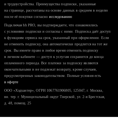
тратите много времени на поиск и вручную поднимаете
и трудоустройства. Преимущества подписки, указанные
резюме
на странице, рассчитаны на основе данных в среднем в неделю
после её покупки согласно
хотите сравнить себя с конкурентами и оценить шансы
исследованию
Подключая hh PRO, вы подтверждаете, что ознакомились
с условиями подписки и согласны с ними. Подписка даёт доступ
к функциям сервиса на срок, указанный при оформлении. Если
не отменить подписку, она автоматически продлится на тот же
срок. Вы имеете право в любое время отменить подписку
в личном кабинете — доступ к услугам сохранится до конца
оплаченного периода. Все платежи за подписку являются
окончательными и не подлежат возврату, кроме случаев,
предусмотренных законодательством. Полные условия есть
в оферте
ООО «Хэдхантер», ОГРН 1067761906805, 125047, г. Москва,
вн. тер. г. Муниципальный округ Тверской, ул. 2-я Брестская,
д. 48, помещ. 25