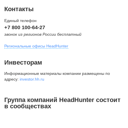
Контакты
Единый телефон
+7 800 100-64-27
звонок из регионов России бесплатный
Региональные офисы HeadHunter
Москва
Инвесторам
внутригородская территория
Информационные материалы компании размещены по
Муниципальный округ Тверской,
адресу:
investor.hh.ru
2-я Брестская ул., д. 48,
помещение 25
+7 495 974-64-27
Группа компаний HeadHunter состоит
+7 495 980-64-27
в сообществах
+7 495 134-92-24
press@hh.ru