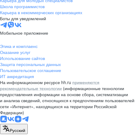
Карьера для молодых специалистов
pr@nsk.hh.ru
Школа программистов
Карьера в некоммерческих организациях
Минск
Боты для уведомлений
пр-т Дзержинского, д. 57,
10 этаж, помещение 45-1
Мобильное приложение
+375 (17)
336-03-02
Этика и комплаенс
pr@rabota.by
Оказание услуг
Использование сайтов
Алматы
Защита персональных данных
Пользовательское соглашение
пр. Абая, д. 151, БЦ Алатау,
ИТ аккредитация
12 этаж, офис 1209
На информационном ресурсе hh.ru
применяются
+7 727 232-13-13
рекомендательные технологии
(информационные технологии
pr@headhunter.com.kz
предоставления информации на основе сбора, систематизации
и анализа сведений, относящихся к предпочтениям пользователей
сети «Интернет», находящихся на территории Российской
Федерации)
Русский