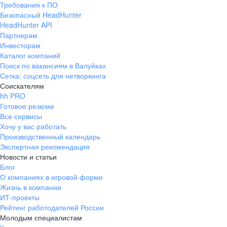
Требования к ПО
pr@ural.hh.ru
Безопасный HeadHunter
HeadHunter API
Краснодар
Партнерам
Инвесторам
ул. Янковского, д. 169, 7 этаж,
Каталог компаний
706 каб.
Поиск по вакансиям в Валуйках
+7 861 205-55-57
Сетка: соцсеть для нетворкинга
pr@krd.hh.ru
Соискателям
hh PRO
Готовое резюме
Владивосток
Все сервисы
пер. Ланинский д. 4, офис 3.4
Хочу у вас работать
Производственный календарь
+7 423 202-33-28
Экспертная рекомендация
pr@dv.hh.ru
Новости и статьи
Блог
Новосибирск
О компаниях в игровой форме
Жизнь в компании
ул. Большевистская, д. 35,
ИТ-проекты
помещение 21
Рейтинг работодателей России
+7 383 207-94-64
Молодым специалистам