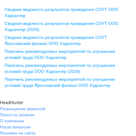
Сводная ведомость результатов проведения СОУТ ООО
Воронеж
Хэдхантер
Сводная ведомость результатов проведения СОУТ ООО
ул. Комиссаржевской, д. 10,
Хэдхантер (2026)
офис 1212
Сводная ведомость результатов проведения СОУТ
+7 473 280-05-05
Ярославский филиал ООО Хэдхантер
pr@vrn.hh.ru
Перечень рекомендуемых мероприятий по улучшению
условий труда ООО Хэдхантер
Казань
Перечень рекомендуемых мероприятий по улучшению
ул. Спартаковская, д. 2А, этаж 3,
условий труда ООО Хэдхантер (2026)
помещение 15
Перечень рекомендуемых мероприятий по улучшению
условий труда Ярославский филиал ООО Хэдхантер
+7 843 212-12-50
pr@kzn.hh.ru
HeadHunter
Размещение вакансий
Екатеринбург
Поиск по резюме
ул. Боевых Дружин, стр. 20,
О компании
5 этаж, офис 505, 521
Наши вакансии
Реклама на сайте
+7 343 226-79-99