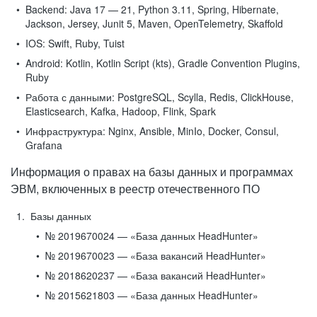
Backend:
Java 17 — 21, Python 3.11, Spring, Hibernate,
Jackson, Jersey, Junit 5, Maven, OpenTelemetry, Skaffold
IOS:
Swift, Ruby, Tuist
Android:
Kotlin, Kotlin Script (kts), Gradle Convention Plugins,
Ruby
Работа с данными:
PostgreSQL, Scylla, Redis, ClickHouse,
Elasticsearch, Kafka, Hadoop, Flink, Spark
Инфраструктура:
Nginx, Ansible, MinIo, Docker, Consul,
Grafana
Информация о правах на базы данных и программах
ЭВМ, включенных в реестр отечественного ПО
Базы данных
№ 2019670024 — «База данных HeadHunter»
№ 2019670023 — «База вакансий HeadHunter»
№ 2018620237 — «База вакансий HeadHunter»
№ 2015621803 — «База данных HeadHunter»