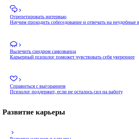
Отрепетировать интервью
Научим проходить собеседование и отвечать на неудобные
Вылечить синдром самозванца
Карьерный психолог поможет чувствовать себя увереннее
Справиться с выгоранием
Психолог поддержит, если не осталось сил на работу
Развитие карьеры
Развитие навыков и карьеры