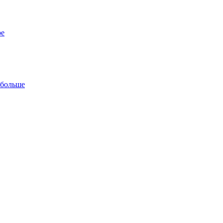
ре
 больше