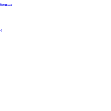
 больше
ре