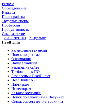
Резюме
Собеседование
Карьера
Поиск работы
Трудовые споры
Профессии
Продуктивность
Саморазвитие
1
2
3
4
5
6
7
8
9
10
11
...
210
дальше
HeadHunter
Размещение вакансий
Поиск по резюме
О компании
Наши вакансии
Реклама на сайте
Требования к ПО
Безопасный HeadHunter
HeadHunter API
Партнерам
Инвесторам
Каталог компаний
Поиск по вакансиям в Валуйках
Сетка: соцсеть для нетворкинга