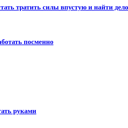
стать тратить силы впустую и найти дел
работать посменно
отать руками