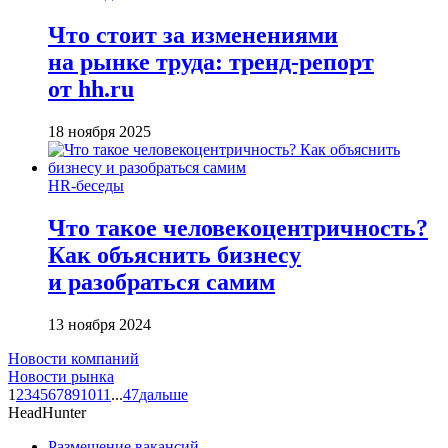
Что стоит за изменениями
на рынке труда: тренд-репорт
от hh.ru
18 ноября 2025
HR-беседы
Что такое человеко­центричность?
Как объяснить бизнесу
и разобраться самим
13 ноября 2024
Новости компаний
Новости рынка
1
2
3
4
5
6
7
8
9
10
11
...
47
дальше
HeadHunter
Размещение вакансий