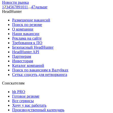
Новости рынка
1
2
3
4
5
6
7
8
9
10
11
...
47
дальше
HeadHunter
Размещение вакансий
Поиск по резюме
О компании
Наши вакансии
Реклама на сайте
Требования к ПО
Безопасный HeadHunter
HeadHunter API
Партнерам
Инвесторам
Каталог компаний
Поиск по вакансиям в Валуйках
Сетка: соцсеть для нетворкинга
Соискателям
hh PRO
Готовое резюме
Все сервисы
Хочу у вас работать
Производственный календарь