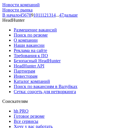
Новости компаний
Новости рынка
В начало
4
5
6
7
8
9
10
11
12
13
14
...
47
дальше
HeadHunter
Размещение вакансий
Поиск по резюме
О компании
Наши вакансии
Реклама на сайте
Требования к ПО
Безопасный HeadHunter
HeadHunter API
Партнерам
Инвесторам
Каталог компаний
Поиск по вакансиям в Валуйках
Сетка: соцсеть для нетворкинга
Соискателям
hh PRO
Готовое резюме
Все сервисы
Хочу у вас работать