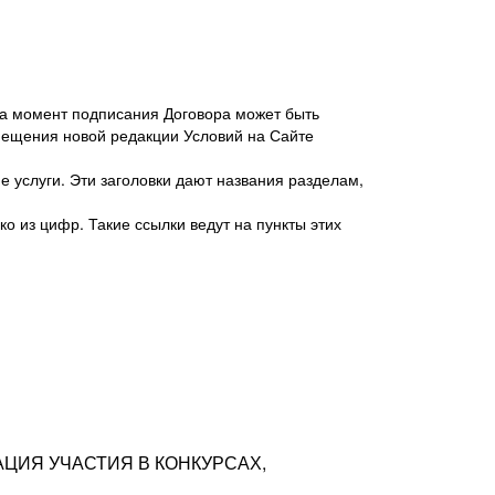
 на момент подписания Договора может быть
мещения новой редакции Условий на Сайте
 услуги. Эти заголовки дают названия разделам,
о из цифр. Такие ссылки ведут на пункты этих
антер», ИНН 7718620740, адрес: 125047,
одская территория Муниципальный округ
я улица, дом 48, помещ. 25
ых резюме с предложениями Соискателей
АЦИЯ УЧАСТИЯ В КОНКУРСАХ,
тра контактной информации Соискателя
тор сайтов: hh.ru, talantix.ru и других
 из Типов регистраций.
луг