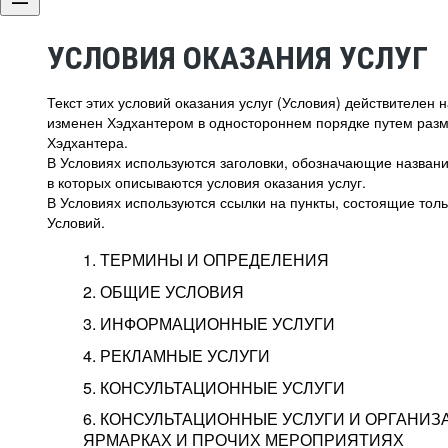
УСЛОВИЯ ОКАЗАНИЯ УСЛУГ
Текст этих условий оказания услуг (Условия) действителен
изменен Хэдхантером в одностороннем порядке путем раз
Хэдхантера.
В Условиях используются заголовки, обозначающие название
в которых описываются условия оказания услуг.
В Условиях используются ссылки на пункты, состоящие тольк
Условий.
1. ТЕРМИНЫ И ОПРЕДЕЛЕНИЯ
2. ОБЩИЕ УСЛОВИЯ
3. ИНФОРМАЦИОННЫЕ УСЛУГИ
1.1. Хэдхантер, или
Хэдхантер, ООО «Хэдх
4. РЕКЛАМНЫЕ УСЛУГИ
HeadHunter, или
г. Москва, внутригор
2.1. Типы и статусы регистрации
5. КОНСУЛЬТАЦИОННЫЕ УСЛУГИ
Исполнитель
Тверской,
2-я
Брестска
Типы регистрации
3.1. Предоставление доступа к базе данн
2.2. Активация услуг
6. КОНСУЛЬТАЦИОННЫЕ УСЛУГИ И ОРГАНИЗ
о трудоустройстве с возможностью просмо
Описание и активация
ЯРМАРКАХ И ПРОЧИХ МЕРОПРИЯТИЯХ
Хэдхантер — администра
2.1.1. Заказчику может быть присвоен один
4.0. Общие условия оказания рекламных ус