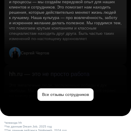
и процессы — мы создаём передовой опыт для наших
клиентов и сотрудников. Это помогает нам находить
решения, которые действительно меняют жизнь людей
к лучшему. Наша культура — про вовлечённость, заботу
и искреннее желание делать полезное. Мы гордимся тем,
что помогаем крутым компаниям и классным
специалистам находить друг друга. Быть частью таких
изменений по‑настоящему вдохновляет.
Сергей Чертов
hh.ru — это не просто работа
Это эмпатичные люди, заслуженные победы и дух
свободы. Мы помогаем миру и создаём лучший сервис
Все отзывы сотрудников
по поиску работы в стране.
Ольга Емельянова
*команда hh
**по данным Dream Job, 2025 год
***по данным рейтинга Similarweb, 2024 год