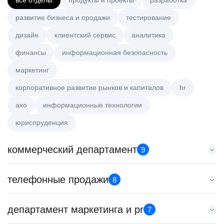
все отделы
продукты и проекты
разработка
развитие бизнеса и продажи
тестирование
дизайн
клиентский сервис
аналитика
финансы
информационная безопасность
маркетинг
корпоративное развитие рынков и капиталов
hr
axo
информационные технологии
юриспруденция
коммерческий департамент
9
Тренер по развитию компетенций продаж
телефонные продажи
8
HeadHunter::Коммерческий департамент
21 июл. 2026
Специалист телемаркетинга
департамент маркетинга и pr
з/п не указана
7
HeadHunter::Телефонные продажи
Санкт-Петербург