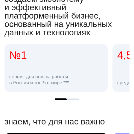
и эффективный
платформенный бизнес,
основанный на уникальных
данных и технологиях
4,5
2
сот
средняя оценка hh.ru как работодателя **
в hh
знаем, что для нас важно