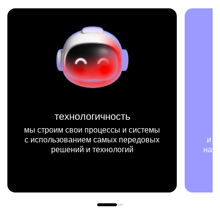
технологичность
мы строим свои процессы и системы
с использованием самых передовых
и п
решений и технологий
наш