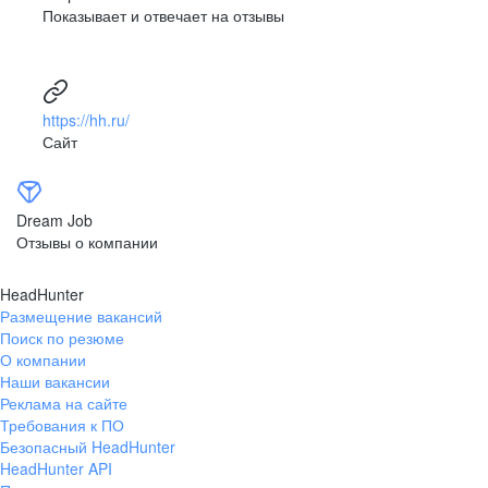
Показывает и отвечает на отзывы
развитая корпоративная культура
Развитая корпоративная культура, сильный и известный
HR-brand компании, многочисленные корпоративные
мероприятия внутри филиалов, периодические
https://hh.ru/
программы обучения, возможность побывать на обучении
Сайт
в другом регионе, крутые корпоративные мероприятия
(развлекательные и обучающие), когда сотрудники
со всех регионов и филиалов съезжаются вживую
в одном месте.
Dream Job
Отзывы о компании
Анонимный пользователь Dream Job
HeadHunter
Размещение вакансий
Поиск по резюме
О компании
Наши вакансии
Реклама на сайте
Требования к ПО
Безопасный HeadHunter
HeadHunter API