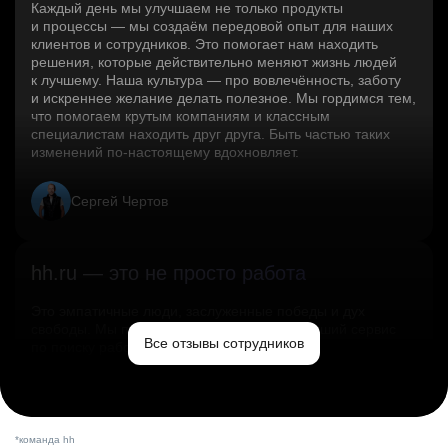
Каждый день мы улучшаем не только продукты
и процессы — мы создаём передовой опыт для наших
клиентов и сотрудников. Это помогает нам находить
решения, которые действительно меняют жизнь людей
к лучшему. Наша культура — про вовлечённость, заботу
и искреннее желание делать полезное. Мы гордимся тем,
что помогаем крутым компаниям и классным
специалистам находить друг друга. Быть частью таких
изменений по‑настоящему вдохновляет.
Сергей Чертов
hh.ru — это не просто работа
Это эмпатичные люди, заслуженные победы и дух
свободы. Мы помогаем миру и создаём лучший сервис
Все отзывы сотрудников
по поиску работы в стране.
Ольга Емельянова
*команда hh