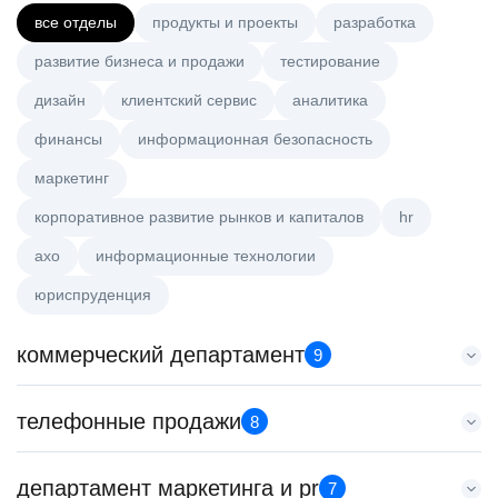
все отделы
продукты и проекты
разработка
развитие бизнеса и продажи
тестирование
дизайн
клиентский сервис
аналитика
финансы
информационная безопасность
маркетинг
корпоративное развитие рынков и капиталов
hr
axo
информационные технологии
юриспруденция
коммерческий департамент
9
Тренер по развитию компетенций продаж
телефонные продажи
8
HeadHunter::Коммерческий департамент
20 июл. 2026
Менеджер по продажам B2B
департамент маркетинга и pr
з/п не указана
7