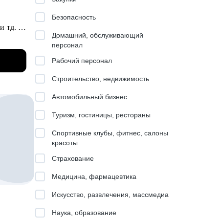
Безопасность
и тд.
Домашний, обслуживающий
ентов и
персонал
вижения
Рабочий персонал
ндинг,
слабые
Строительство, недвижимость
.
нтливых
Автомобильный бизнес
ру BI,
Туризм, гостиницы, рестораны
в, арт-
Спортивные клубы, фитнес, салоны
витии
красоты
Страхование
Медицина, фармацевтика
ва
Искусство, развлечения, массмедиа
ю
Наука, образование