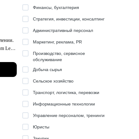
Финансы, бухгалтерия
Стратегия, инвестиции, консалтинг
Административный персонал
влении.
Маркетинг, реклама, PR
am Lead
Производство, сервисное
обслуживание
ация
Добыча сырья
брика
Сельское хозяйство
Транспорт, логистика, перевозки
800+
Информационные технологии
 этого
Управление персоналом, тренинги
Юристы
йма и
Закупки