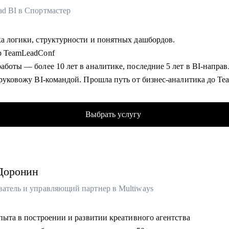
ad BI в Спортмастер
ка логики, структурности и понятных дашбордов.
р TeamLeadConf
аботы — более 10 лет в аналитике, последние 5 лет в BI-напра
 руковожу BI-командой. Прошла путь от бизнес-аналитика до Te
д.
кус - построение отчётности, визуализация данных, автоматиз
Выбрать услугу
ов, развитие команд и управление эффективностью.
ала в крупных компаниях: Спортмастер, Роснефть, Мебельная фа
, ГК «Рубеж».
ила проект по целеполаганию с нуля и масштабировала его на 1
Доронин
иков.
се о целях и метриках всех подразделений благодаря реализации
ватель и управляющий партнер в Multiways
.
а 50+ собеседований на позиции в бизнес-аналитике и BI,
опыта в построении и развитии креативного агентства
овала сильную команду с нуля, участвовала в выстраивании на