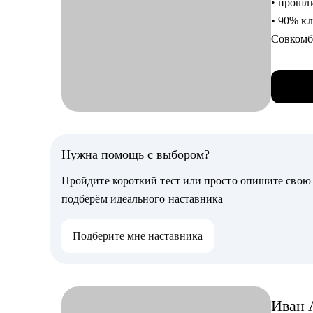
• прошл
адаптац
• 90% к
Совкомба
С чем п
• реализ
• Разраб
берут п
на боле
• экспер
• Подго
образов
стороны
• люблю
• Перейт
творчес
Нужна помощь с выбором?
помощь 
• знаю в
собесед
Пройдите короткий тест или просто опишите сво
директо
• Менто
подберём идеального наставника
аналити
С чем п
инструм
Подберите мне наставника
• выбор
• Проан
• преод
улучшен
• выбор
аналити
• упако
Иван
• Улучш
• аудит