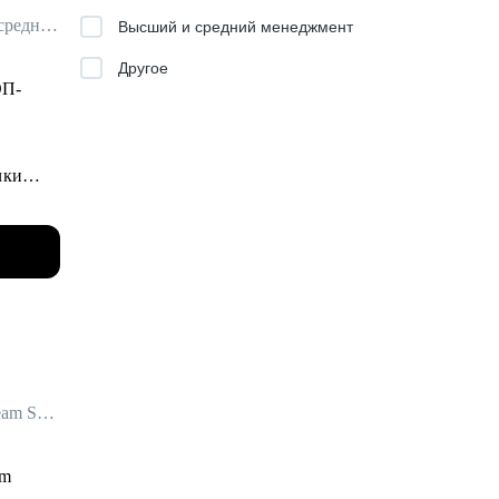
Трекер / Бизнес-психолог / Карьерный коуч / Ментор для руководителей среднего и высшего звена
Высший и средний менеджмент
Другое
ОП-
, Senior
чки
более
гих
льные
анки,
ных
Руководитель HR-Tech / Head of Talent Acquisition / ex-EPAM Systems, Veeam Software
am
ес-