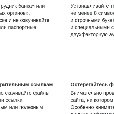
трудник банка» или
Устанавливайте т
ых органов»,
не менее 8 симво
ске и не озвучивайте
и строчными букв
или паспортные
и специальными с
двухфакторную а
озрительным ссылкам
Остерегайтесь 
не скачивайте файлы
Внимательно пров
ли ссылка
сайта, на которо
ным или полезным
Особенно внимате