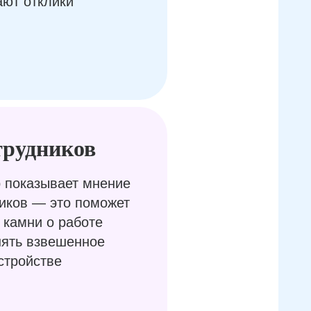
ают отклики
трудников
 показывает мнение
иков — это поможет
 камни о работе
нять взвешенное
стройстве