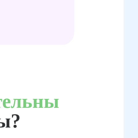
тельны
ты?