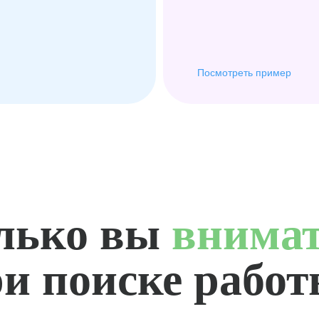
Посмотреть пример
лько вы
внима
и поиске рабо