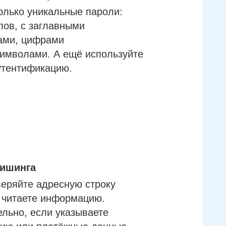
олько уникальные пароли:
лов, с заглавными
ами, цифрами
имволами. А ещё используйте
утентификацию.
фишинга
еряйте адресную строку
м читаете информацию.
льно, если указываете