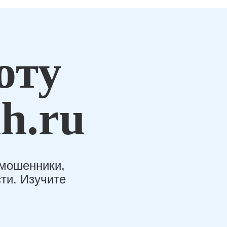
оту
h.ru
-мошенники,
ти. Изучите