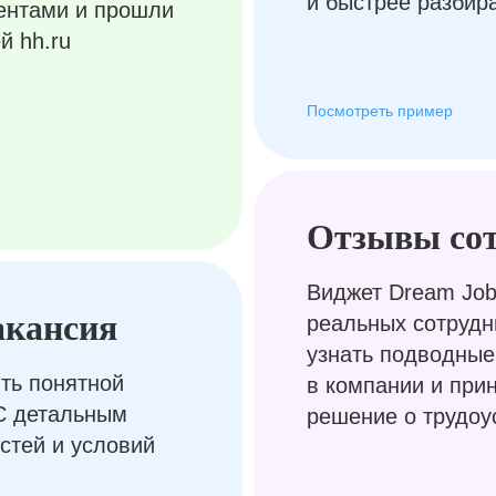
и быстрее разбир
ентами и прошли
й hh.ru
Посмотреть пример
Отзывы со
Виджет Dream Job
акансия
реальных сотрудн
узнать подводные
ть понятной
в компании и при
С детальным
решение о трудоу
стей и условий