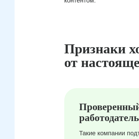
контентом.
Признаки х
от настояще
Проверенны
работодатель
Такие компании под