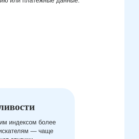
ию или платёжные данные.
ливости
им индексом более
оискателям — чаще