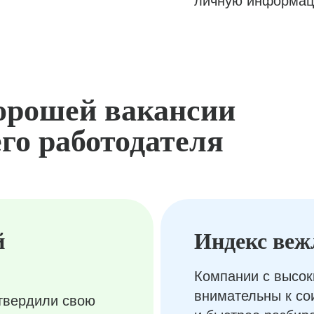
личную информац
орошей вакансии
го работодателя
й
Индекс веж
Компании с высок
внимательны к с
твердили свою