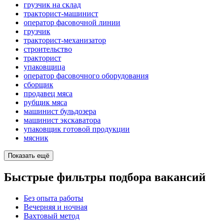
грузчик на склад
тракторист-машинист
оператор фасовочной линии
грузчик
тракторист-механизатор
строительство
тракторист
упаковщица
оператор фасовочного оборудования
сборщик
продавец мяса
рубщик мяса
машинист бульдозера
машинист экскаватора
упаковщик готовой продукции
мясник
Показать ещё
Быстрые фильтры подбора вакансий
Без опыта работы
Вечерняя и ночная
Вахтовый метод