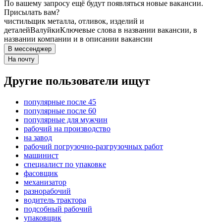
По вашему запросу ещё будут появляться новые вакансии.
Присылать вам?
чистильщик металла, отливок, изделий и
деталей
Валуйки
Ключевые слова в названии вакансии, в
названии компании и в описании вакансии
В мессенджер
На почту
Другие пользователи ищут
популярные после 45
популярные после 60
популярные для мужчин
рабочий на производство
на завод
рабочий погрузочно-разгрузочных работ
машинист
специалист по упаковке
фасовщик
механизатор
разнорабочий
водитель трактора
подсобный рабочий
упаковщик