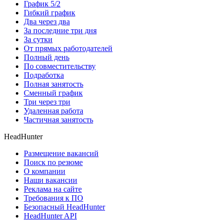
График 5/2
Гибкий график
Два через два
За последние три дня
За сутки
От прямых работодателей
Полный день
По совместительству
Подработка
Полная занятость
Сменный график
Три через три
Удаленная работа
Частичная занятость
HeadHunter
Размещение вакансий
Поиск по резюме
О компании
Наши вакансии
Реклама на сайте
Требования к ПО
Безопасный HeadHunter
HeadHunter API